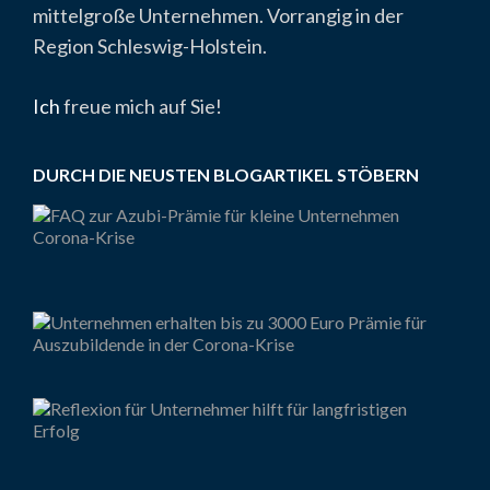
mittelgroße Unternehmen. Vorrangig in der
Region Schleswig-Holstein.
Ich
freue mich auf Sie!
DURCH DIE NEUSTEN BLOGARTIKEL STÖBERN
FA
zur
Azu
Prä
Bis 
Präm
Aus
Wie
in d
Ihr
Unt